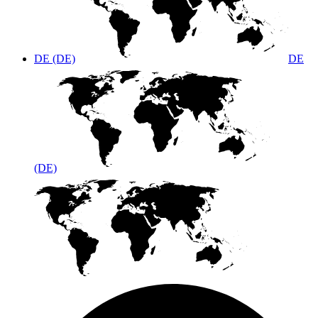
DE (DE)
DE
(DE)