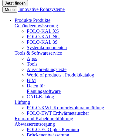
Innovative Rohrsysteme
Menü
Produkte
Produkte
Gebäudeentwässerung
POLO-KAL XS
POLO-KAL NG
POLO-KAL 3S
Systemkomponenten
Tools & Softwareservice
Apps
Tools
Ausschreibungstexte
World of products . Produktkatalog
BIM
Daten für
Planungssoftware
CAD-Katalog
Lüftung
POLO-KWL Komfortwohnraumlüftung
POLO-EWT Erdwärmetauscher
Rohr- und Kabeldurchführung
Abwasserentsorgung
POLO-ECO plus Premium
Brückenentwässerung