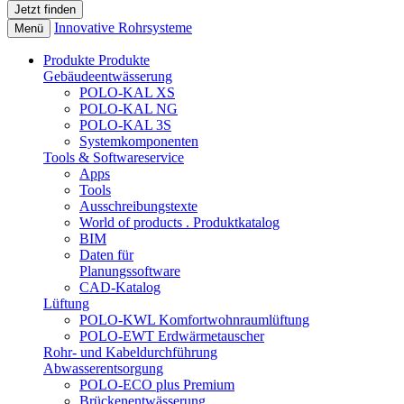
Innovative Rohrsysteme
Menü
Produkte
Produkte
Gebäudeentwässerung
POLO-KAL XS
POLO-KAL NG
POLO-KAL 3S
Systemkomponenten
Tools & Softwareservice
Apps
Tools
Ausschreibungstexte
World of products . Produktkatalog
BIM
Daten für
Planungssoftware
CAD-Katalog
Lüftung
POLO-KWL Komfortwohnraumlüftung
POLO-EWT Erdwärmetauscher
Rohr- und Kabeldurchführung
Abwasserentsorgung
POLO-ECO plus Premium
Brückenentwässerung