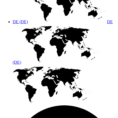
DE (DE)
DE
(DE)