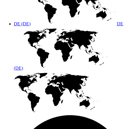
DE (DE)
DE
(DE)