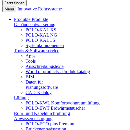
Innovative Rohrsysteme
Menü
Produkte
Produkte
Gebäudeentwässerung
POLO-KAL XS
POLO-KAL NG
POLO-KAL 3S
Systemkomponenten
Tools & Softwareservice
Apps
Tools
Ausschreibungstexte
World of products . Produktkatalog
BIM
Daten für
Planungssoftware
CAD-Katalog
Lüftung
POLO-KWL Komfortwohnraumlüftung
POLO-EWT Erdwärmetauscher
Rohr- und Kabeldurchführung
Abwasserentsorgung
POLO-ECO plus Premium
Brückenentwässerung