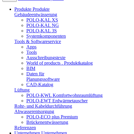
Produkte
Produkte
Gebäudeentwässerung
POLO-KAL XS
POLO-KAL NG
POLO-KAL 3S
Systemkomponenten
Tools & Softwareservice
Apps
Tools
Ausschreibungstexte
World of products . Produktkatalog
BIM
Daten für
Planungssoftware
CAD-Katalog
Lüftung
POLO-KWL Komfortwohnraumlüftung
POLO-EWT Erdwärmetauscher
Rohr- und Kabeldurchführung
Abwasserentsorgung
POLO-ECO plus Premium
Brückenentwässerung
Referenzen
Unternehmen
Unternehmen