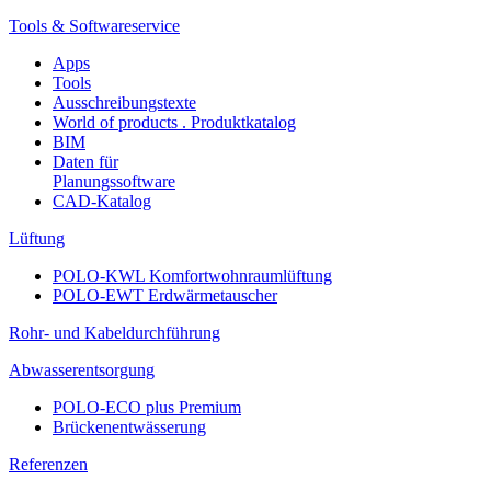
Tools & Softwareservice
Apps
Tools
Ausschreibungstexte
World of products . Produktkatalog
BIM
Daten für
Planungssoftware
CAD-Katalog
Lüftung
POLO-KWL Komfortwohnraumlüftung
POLO-EWT Erdwärmetauscher
Rohr- und Kabeldurchführung
Abwasserentsorgung
POLO-ECO plus Premium
Brückenentwässerung
Referenzen