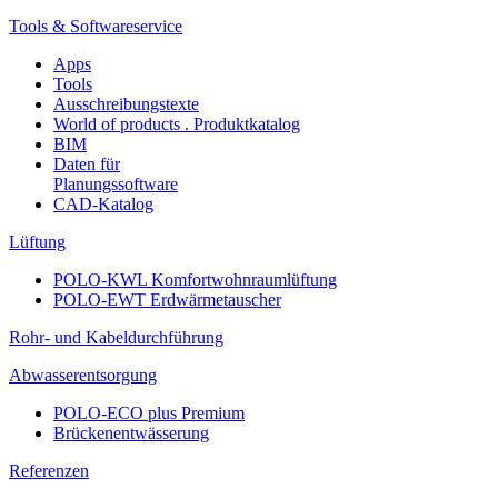
Tools & Softwareservice
Apps
Tools
Ausschreibungstexte
World of products . Produktkatalog
BIM
Daten für
Planungssoftware
CAD-Katalog
Lüftung
POLO-KWL Komfortwohnraumlüftung
POLO-EWT Erdwärmetauscher
Rohr- und Kabeldurchführung
Abwasserentsorgung
POLO-ECO plus Premium
Brückenentwässerung
Referenzen