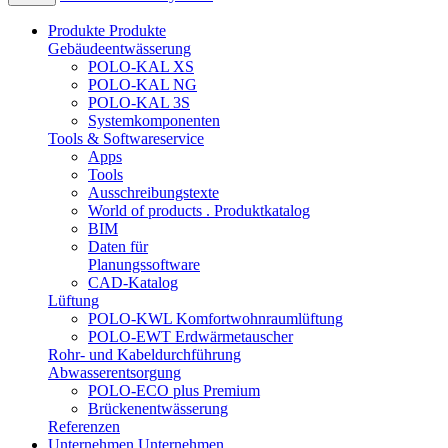
Produkte
Produkte
Gebäudeentwässerung
POLO-KAL XS
POLO-KAL NG
POLO-KAL 3S
Systemkomponenten
Tools & Softwareservice
Apps
Tools
Ausschreibungstexte
World of products . Produktkatalog
BIM
Daten für
Planungssoftware
CAD-Katalog
Lüftung
POLO-KWL Komfortwohnraumlüftung
POLO-EWT Erdwärmetauscher
Rohr- und Kabeldurchführung
Abwasserentsorgung
POLO-ECO plus Premium
Brückenentwässerung
Referenzen
Unternehmen
Unternehmen