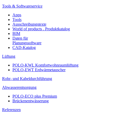
Tools & Softwareservice
Apps
Tools
Ausschreibungstexte
World of products . Produktkatalog
BIM
Daten für
Planungssoftware
CAD-Katalog
Lüftung
POLO-KWL Komfortwohnraumlüftung
POLO-EWT Erdwärmetauscher
Rohr- und Kabeldurchführung
Abwasserentsorgung
POLO-ECO plus Premium
Brückenentwässerung
Referenzen