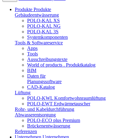
Produkte
Produkte
Gebäudeentwässerung
POLO-KAL XS
POLO-KAL NG
POLO-KAL 3S
Systemkomponenten
Tools & Softwareservice
Apps
Tools
Ausschreibungstexte
World of products . Produktkatalog
BIM
Daten für
Planungssoftware
CAD-Katalog
Lüftung
POLO-KWL Komfortwohnraumlüftung
POLO-EWT Erdwärmetauscher
Rohr- und Kabeldurchführung
Abwasserentsorgung
POLO-ECO plus Premium
Brückenentwässerung
Referenzen
Unternehmen
Unternehmen