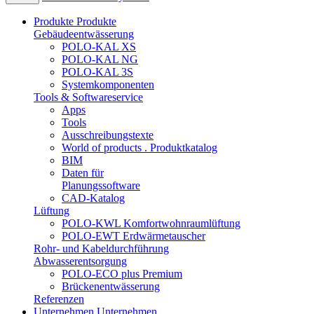
Produkte
Produkte
Gebäudeentwässerung
POLO-KAL XS
POLO-KAL NG
POLO-KAL 3S
Systemkomponenten
Tools & Softwareservice
Apps
Tools
Ausschreibungstexte
World of products . Produktkatalog
BIM
Daten für
Planungssoftware
CAD-Katalog
Lüftung
POLO-KWL Komfortwohnraumlüftung
POLO-EWT Erdwärmetauscher
Rohr- und Kabeldurchführung
Abwasserentsorgung
POLO-ECO plus Premium
Brückenentwässerung
Referenzen
Unternehmen
Unternehmen