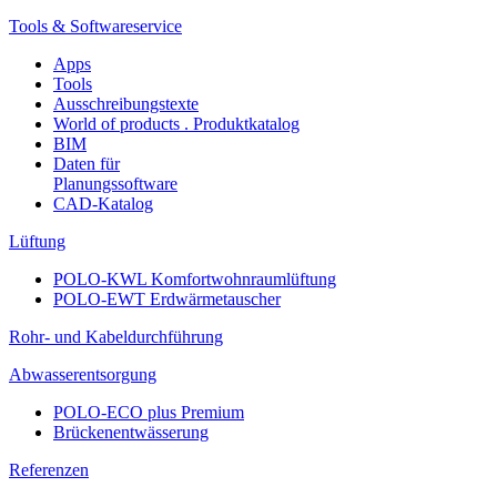
Tools & Softwareservice
Apps
Tools
Ausschreibungstexte
World of products . Produktkatalog
BIM
Daten für
Planungssoftware
CAD-Katalog
Lüftung
POLO-KWL Komfortwohnraumlüftung
POLO-EWT Erdwärmetauscher
Rohr- und Kabeldurchführung
Abwasserentsorgung
POLO-ECO plus Premium
Brückenentwässerung
Referenzen