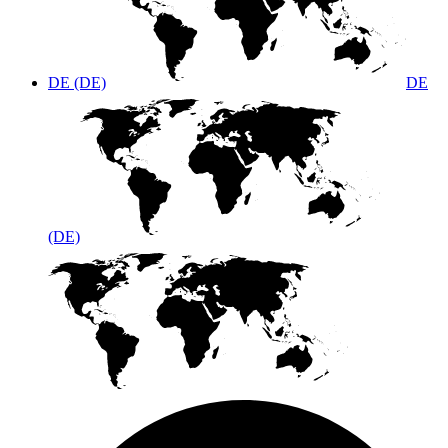
DE (DE)
DE
(DE)