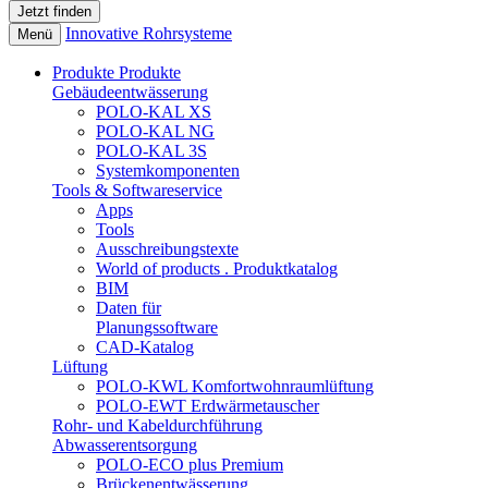
Innovative Rohrsysteme
Menü
Produkte
Produkte
Gebäudeentwässerung
POLO-KAL XS
POLO-KAL NG
POLO-KAL 3S
Systemkomponenten
Tools & Softwareservice
Apps
Tools
Ausschreibungstexte
World of products . Produktkatalog
BIM
Daten für
Planungssoftware
CAD-Katalog
Lüftung
POLO-KWL Komfortwohnraumlüftung
POLO-EWT Erdwärmetauscher
Rohr- und Kabeldurchführung
Abwasserentsorgung
POLO-ECO plus Premium
Brückenentwässerung