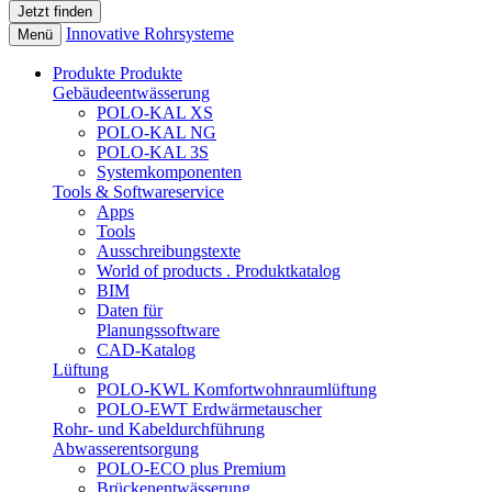
Innovative Rohrsysteme
Menü
Produkte
Produkte
Gebäudeentwässerung
POLO-KAL XS
POLO-KAL NG
POLO-KAL 3S
Systemkomponenten
Tools & Softwareservice
Apps
Tools
Ausschreibungstexte
World of products . Produktkatalog
BIM
Daten für
Planungssoftware
CAD-Katalog
Lüftung
POLO-KWL Komfortwohnraumlüftung
POLO-EWT Erdwärmetauscher
Rohr- und Kabeldurchführung
Abwasserentsorgung
POLO-ECO plus Premium
Brückenentwässerung