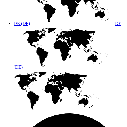
DE (DE)
DE
(DE)