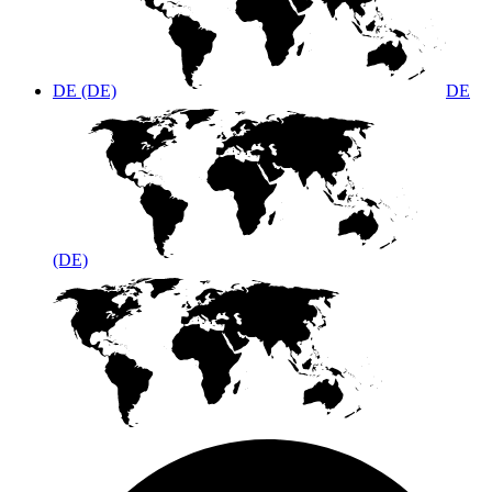
DE (DE)
DE
(DE)