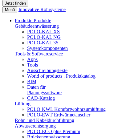
Innovative Rohrsysteme
Menü
Produkte
Produkte
Gebäudeentwässerung
POLO-KAL XS
POLO-KAL NG
POLO-KAL 3S
Systemkomponenten
Tools & Softwareservice
Apps
Tools
Ausschreibungstexte
World of products . Produktkatalog
BIM
Daten für
Planungssoftware
CAD-Katalog
Lüftung
POLO-KWL Komfortwohnraumlüftung
POLO-EWT Erdwärmetauscher
Rohr- und Kabeldurchführung
Abwasserentsorgung
POLO-ECO plus Premium
Brückenentwässerung