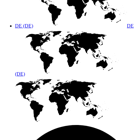
DE (DE)
DE
(DE)