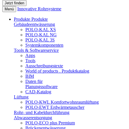
Innovative Rohrsysteme
Menü
Produkte
Produkte
Gebäudeentwässerung
POLO-KAL XS
POLO-KAL NG
POLO-KAL 3S
Systemkomponenten
Tools & Softwareservice
Apps
Tools
Ausschreibungstexte
World of products . Produktkatalog
BIM
Daten für
Planungssoftware
CAD-Katalog
Lüftung
POLO-KWL Komfortwohnraumlüftung
POLO-EWT Erdwärmetauscher
Rohr- und Kabeldurchführung
Abwasserentsorgung
POLO-ECO plus Premium
Brückenentwässerung