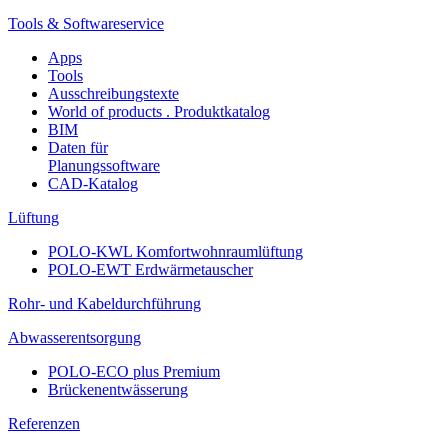
Tools & Softwareservice
Apps
Tools
Ausschreibungstexte
World of products . Produktkatalog
BIM
Daten für
Planungssoftware
CAD-Katalog
Lüftung
POLO-KWL Komfortwohnraumlüftung
POLO-EWT Erdwärmetauscher
Rohr- und Kabeldurchführung
Abwasserentsorgung
POLO-ECO plus Premium
Brückenentwässerung
Referenzen