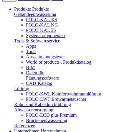
Produkte
Produkte
Gebäudeentwässerung
POLO-KAL XS
POLO-KAL NG
POLO-KAL 3S
Systemkomponenten
Tools & Softwareservice
Apps
Tools
Ausschreibungstexte
World of products . Produktkatalog
BIM
Daten für
Planungssoftware
CAD-Katalog
Lüftung
POLO-KWL Komfortwohnraumlüftung
POLO-EWT Erdwärmetauscher
Rohr- und Kabeldurchführung
Abwasserentsorgung
POLO-ECO plus Premium
Brückenentwässerung
Referenzen
Unternehmen
Unternehmen