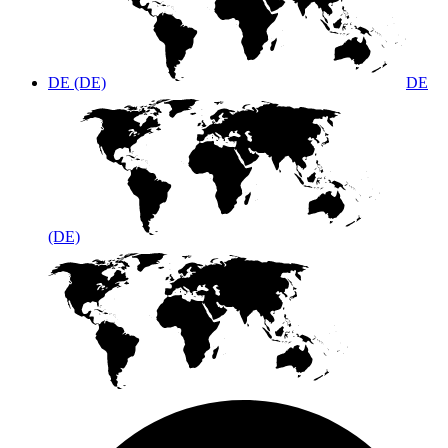
DE (DE)
DE
(DE)