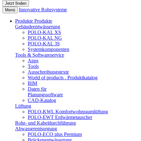
Innovative Rohrsysteme
Menü
Produkte
Produkte
Gebäudeentwässerung
POLO-KAL XS
POLO-KAL NG
POLO-KAL 3S
Systemkomponenten
Tools & Softwareservice
Apps
Tools
Ausschreibungstexte
World of products . Produktkatalog
BIM
Daten für
Planungssoftware
CAD-Katalog
Lüftung
POLO-KWL Komfortwohnraumlüftung
POLO-EWT Erdwärmetauscher
Rohr- und Kabeldurchführung
Abwasserentsorgung
POLO-ECO plus Premium
Brückenentwässerung