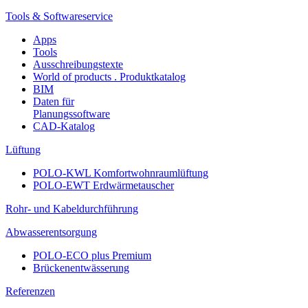
Tools & Softwareservice
Apps
Tools
Ausschreibungstexte
World of products . Produktkatalog
BIM
Daten für
Planungssoftware
CAD-Katalog
Lüftung
POLO-KWL Komfortwohnraumlüftung
POLO-EWT Erdwärmetauscher
Rohr- und Kabeldurchführung
Abwasserentsorgung
POLO-ECO plus Premium
Brückenentwässerung
Referenzen