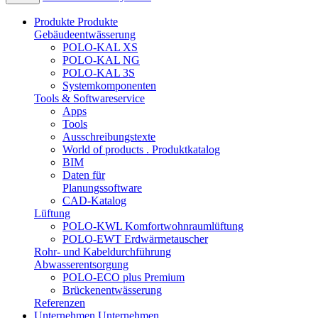
Produkte
Produkte
Gebäudeentwässerung
POLO-KAL XS
POLO-KAL NG
POLO-KAL 3S
Systemkomponenten
Tools & Softwareservice
Apps
Tools
Ausschreibungstexte
World of products . Produktkatalog
BIM
Daten für
Planungssoftware
CAD-Katalog
Lüftung
POLO-KWL Komfortwohnraumlüftung
POLO-EWT Erdwärmetauscher
Rohr- und Kabeldurchführung
Abwasserentsorgung
POLO-ECO plus Premium
Brückenentwässerung
Referenzen
Unternehmen
Unternehmen