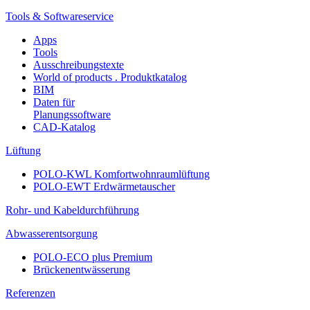
Tools & Softwareservice
Apps
Tools
Ausschreibungstexte
World of products . Produktkatalog
BIM
Daten für
Planungssoftware
CAD-Katalog
Lüftung
POLO-KWL Komfortwohnraumlüftung
POLO-EWT Erdwärmetauscher
Rohr- und Kabeldurchführung
Abwasserentsorgung
POLO-ECO plus Premium
Brückenentwässerung
Referenzen