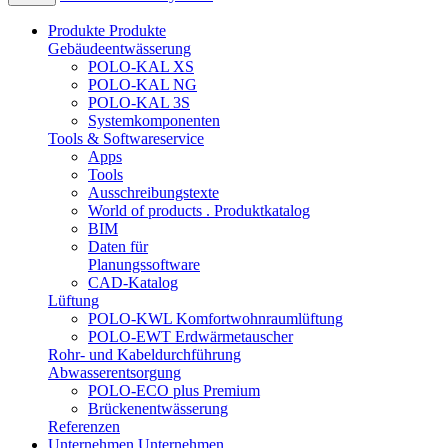
Produkte
Produkte
Gebäudeentwässerung
POLO-KAL XS
POLO-KAL NG
POLO-KAL 3S
Systemkomponenten
Tools & Softwareservice
Apps
Tools
Ausschreibungstexte
World of products . Produktkatalog
BIM
Daten für
Planungssoftware
CAD-Katalog
Lüftung
POLO-KWL Komfortwohnraumlüftung
POLO-EWT Erdwärmetauscher
Rohr- und Kabeldurchführung
Abwasserentsorgung
POLO-ECO plus Premium
Brückenentwässerung
Referenzen
Unternehmen
Unternehmen