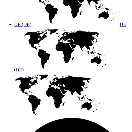
DE (DE)
DE
(DE)