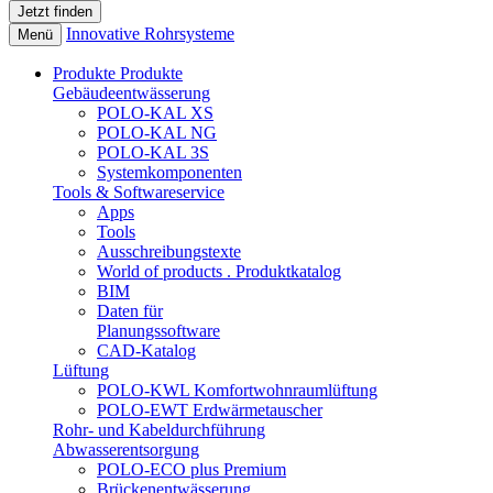
Innovative Rohrsysteme
Menü
Produkte
Produkte
Gebäudeentwässerung
POLO-KAL XS
POLO-KAL NG
POLO-KAL 3S
Systemkomponenten
Tools & Softwareservice
Apps
Tools
Ausschreibungstexte
World of products . Produktkatalog
BIM
Daten für
Planungssoftware
CAD-Katalog
Lüftung
POLO-KWL Komfortwohnraumlüftung
POLO-EWT Erdwärmetauscher
Rohr- und Kabeldurchführung
Abwasserentsorgung
POLO-ECO plus Premium
Brückenentwässerung