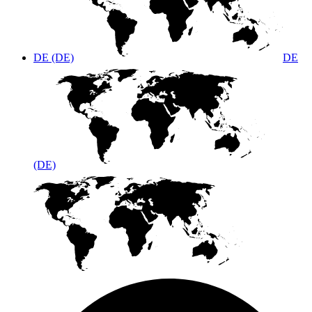
DE (DE)
DE
(DE)