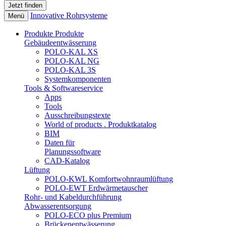
Innovative Rohrsysteme
Menü
Produkte
Produkte
Gebäudeentwässerung
POLO-KAL XS
POLO-KAL NG
POLO-KAL 3S
Systemkomponenten
Tools & Softwareservice
Apps
Tools
Ausschreibungstexte
World of products . Produktkatalog
BIM
Daten für
Planungssoftware
CAD-Katalog
Lüftung
POLO-KWL Komfortwohnraumlüftung
POLO-EWT Erdwärmetauscher
Rohr- und Kabeldurchführung
Abwasserentsorgung
POLO-ECO plus Premium
Brückenentwässerung