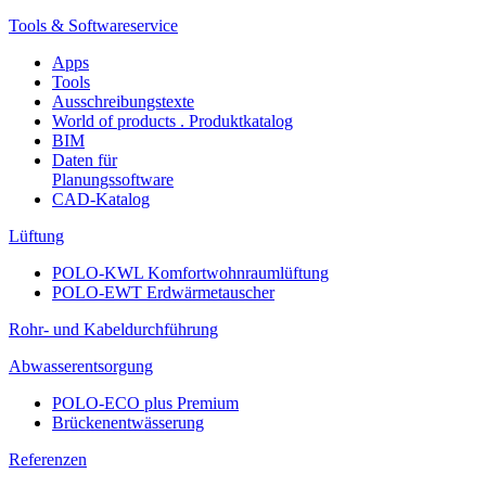
Tools & Softwareservice
Apps
Tools
Ausschreibungstexte
World of products . Produktkatalog
BIM
Daten für
Planungssoftware
CAD-Katalog
Lüftung
POLO-KWL Komfortwohnraumlüftung
POLO-EWT Erdwärmetauscher
Rohr- und Kabeldurchführung
Abwasserentsorgung
POLO-ECO plus Premium
Brückenentwässerung
Referenzen