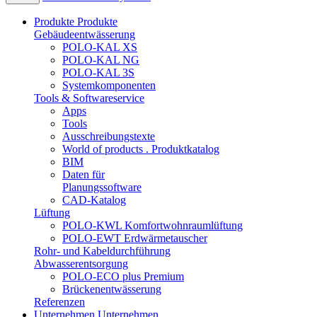
Produkte
Produkte
Gebäudeentwässerung
POLO-KAL XS
POLO-KAL NG
POLO-KAL 3S
Systemkomponenten
Tools & Softwareservice
Apps
Tools
Ausschreibungstexte
World of products . Produktkatalog
BIM
Daten für
Planungssoftware
CAD-Katalog
Lüftung
POLO-KWL Komfortwohnraumlüftung
POLO-EWT Erdwärmetauscher
Rohr- und Kabeldurchführung
Abwasserentsorgung
POLO-ECO plus Premium
Brückenentwässerung
Referenzen
Unternehmen
Unternehmen