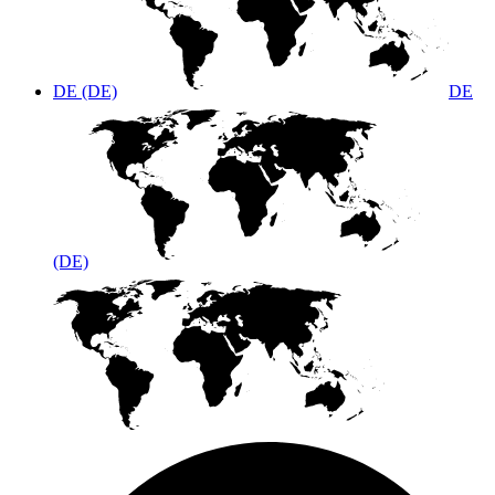
DE (DE)
DE
(DE)