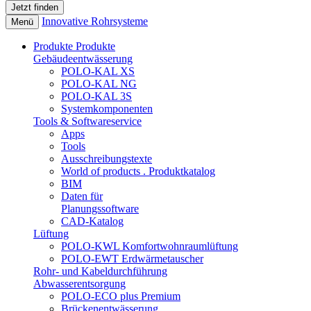
Innovative Rohrsysteme
Menü
Produkte
Produkte
Gebäudeentwässerung
POLO-KAL XS
POLO-KAL NG
POLO-KAL 3S
Systemkomponenten
Tools & Softwareservice
Apps
Tools
Ausschreibungstexte
World of products . Produktkatalog
BIM
Daten für
Planungssoftware
CAD-Katalog
Lüftung
POLO-KWL Komfortwohnraumlüftung
POLO-EWT Erdwärmetauscher
Rohr- und Kabeldurchführung
Abwasserentsorgung
POLO-ECO plus Premium
Brückenentwässerung