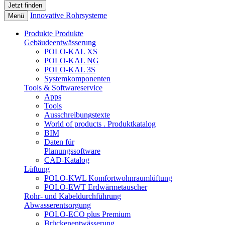
Innovative Rohrsysteme
Menü
Produkte
Produkte
Gebäudeentwässerung
POLO-KAL XS
POLO-KAL NG
POLO-KAL 3S
Systemkomponenten
Tools & Softwareservice
Apps
Tools
Ausschreibungstexte
World of products . Produktkatalog
BIM
Daten für
Planungssoftware
CAD-Katalog
Lüftung
POLO-KWL Komfortwohnraumlüftung
POLO-EWT Erdwärmetauscher
Rohr- und Kabeldurchführung
Abwasserentsorgung
POLO-ECO plus Premium
Brückenentwässerung