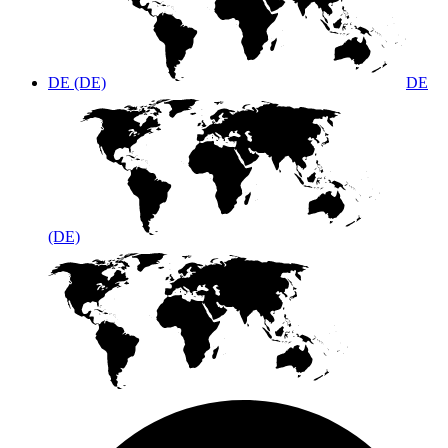
DE (DE)
DE
(DE)