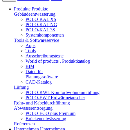
Produkte
Produkte
Gebäudeentwässerung
POLO-KAL XS
POLO-KAL NG
POLO-KAL 3S
Systemkomponenten
Tools & Softwareservice
Apps
Tools
Ausschreibungstexte
World of products . Produktkatalog
BIM
Daten für
Planungssoftware
CAD-Katalog
Lüftung
POLO-KWL Komfortwohnraumlüftung
POLO-EWT Erdwärmetauscher
Rohr- und Kabeldurchführung
Abwasserentsorgung
POLO-ECO plus Premium
Brückenentwässerung
Referenzen
Unternehmen
Unternehmen