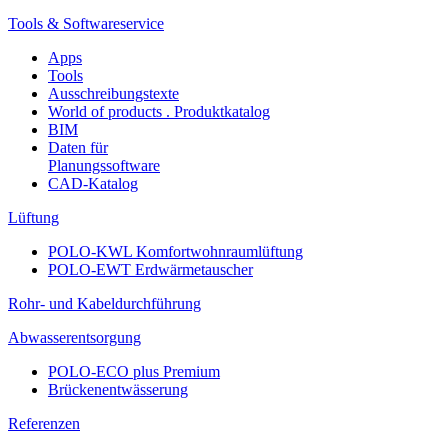
Tools & Softwareservice
Apps
Tools
Ausschreibungstexte
World of products . Produktkatalog
BIM
Daten für
Planungssoftware
CAD-Katalog
Lüftung
POLO-KWL Komfortwohnraumlüftung
POLO-EWT Erdwärmetauscher
Rohr- und Kabeldurchführung
Abwasserentsorgung
POLO-ECO plus Premium
Brückenentwässerung
Referenzen