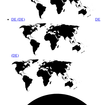
DE (DE)
DE
(DE)