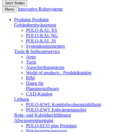
Innovative Rohrsysteme
Menü
Produkte
Produkte
Gebäudeentwässerung
POLO-KAL XS
POLO-KAL NG
POLO-KAL 3S
Systemkomponenten
Tools & Softwareservice
Apps
Tools
Ausschreibungstexte
World of products . Produktkatalog
BIM
Daten für
Planungssoftware
CAD-Katalog
Lüftung
POLO-KWL Komfortwohnraumlüftung
POLO-EWT Erdwärmetauscher
Rohr- und Kabeldurchführung
Abwasserentsorgung
POLO-ECO plus Premium
Brückenentwässerung