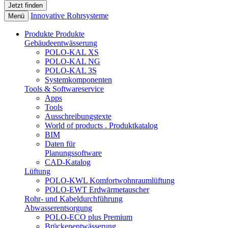
Innovative Rohrsysteme
Menü
Produkte
Produkte
Gebäudeentwässerung
POLO-KAL XS
POLO-KAL NG
POLO-KAL 3S
Systemkomponenten
Tools & Softwareservice
Apps
Tools
Ausschreibungstexte
World of products . Produktkatalog
BIM
Daten für
Planungssoftware
CAD-Katalog
Lüftung
POLO-KWL Komfortwohnraumlüftung
POLO-EWT Erdwärmetauscher
Rohr- und Kabeldurchführung
Abwasserentsorgung
POLO-ECO plus Premium
Brückenentwässerung