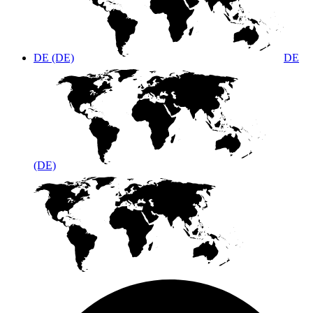
DE (DE)
DE
(DE)