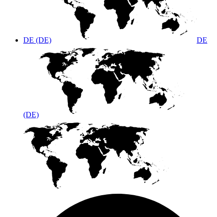
DE (DE)
DE
(DE)