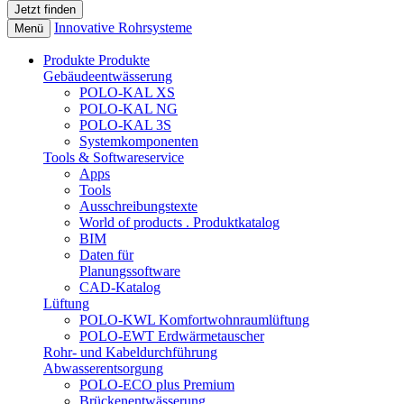
Innovative Rohrsysteme
Menü
Produkte
Produkte
Gebäudeentwässerung
POLO-KAL XS
POLO-KAL NG
POLO-KAL 3S
Systemkomponenten
Tools & Softwareservice
Apps
Tools
Ausschreibungstexte
World of products . Produktkatalog
BIM
Daten für
Planungssoftware
CAD-Katalog
Lüftung
POLO-KWL Komfortwohnraumlüftung
POLO-EWT Erdwärmetauscher
Rohr- und Kabeldurchführung
Abwasserentsorgung
POLO-ECO plus Premium
Brückenentwässerung