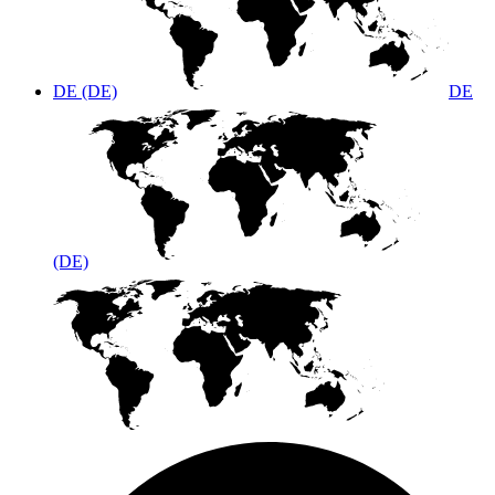
DE (DE)
DE
(DE)