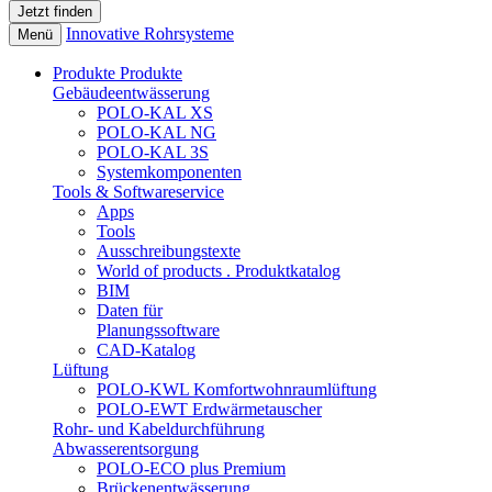
Innovative Rohrsysteme
Menü
Produkte
Produkte
Gebäudeentwässerung
POLO-KAL XS
POLO-KAL NG
POLO-KAL 3S
Systemkomponenten
Tools & Softwareservice
Apps
Tools
Ausschreibungstexte
World of products . Produktkatalog
BIM
Daten für
Planungssoftware
CAD-Katalog
Lüftung
POLO-KWL Komfortwohnraumlüftung
POLO-EWT Erdwärmetauscher
Rohr- und Kabeldurchführung
Abwasserentsorgung
POLO-ECO plus Premium
Brückenentwässerung