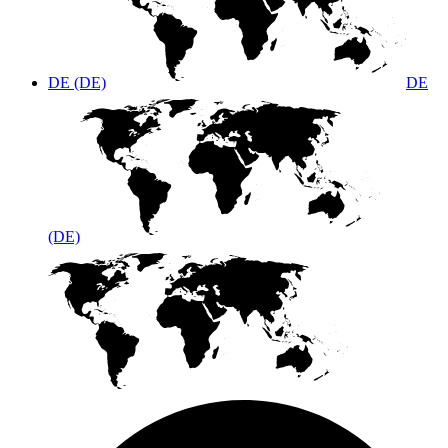
DE (DE)
DE
(DE)