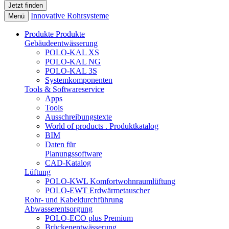
Innovative Rohrsysteme
Menü
Produkte
Produkte
Gebäudeentwässerung
POLO-KAL XS
POLO-KAL NG
POLO-KAL 3S
Systemkomponenten
Tools & Softwareservice
Apps
Tools
Ausschreibungstexte
World of products . Produktkatalog
BIM
Daten für
Planungssoftware
CAD-Katalog
Lüftung
POLO-KWL Komfortwohnraumlüftung
POLO-EWT Erdwärmetauscher
Rohr- und Kabeldurchführung
Abwasserentsorgung
POLO-ECO plus Premium
Brückenentwässerung