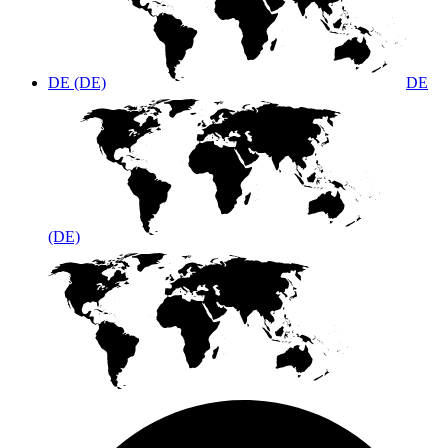
DE (DE)
DE
(DE)