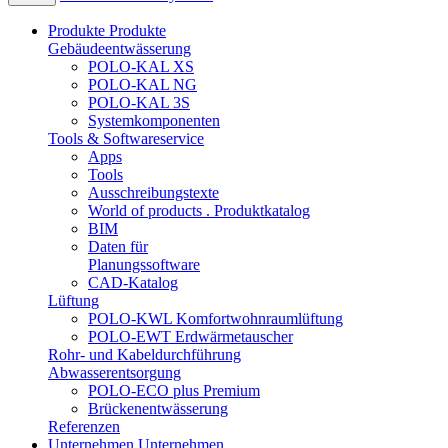
Produkte
Produkte
Gebäudeentwässerung
POLO-KAL XS
POLO-KAL NG
POLO-KAL 3S
Systemkomponenten
Tools & Softwareservice
Apps
Tools
Ausschreibungstexte
World of products . Produktkatalog
BIM
Daten für
Planungssoftware
CAD-Katalog
Lüftung
POLO-KWL Komfortwohnraumlüftung
POLO-EWT Erdwärmetauscher
Rohr- und Kabeldurchführung
Abwasserentsorgung
POLO-ECO plus Premium
Brückenentwässerung
Referenzen
Unternehmen
Unternehmen