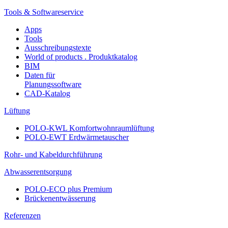
Tools & Softwareservice
Apps
Tools
Ausschreibungstexte
World of products . Produktkatalog
BIM
Daten für
Planungssoftware
CAD-Katalog
Lüftung
POLO-KWL Komfortwohnraumlüftung
POLO-EWT Erdwärmetauscher
Rohr- und Kabeldurchführung
Abwasserentsorgung
POLO-ECO plus Premium
Brückenentwässerung
Referenzen