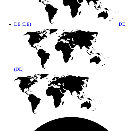
DE (DE)
DE
(DE)