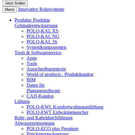
Innovative Rohrsysteme
Menü
Produkte
Produkte
Gebäudeentwässerung
POLO-KAL XS
POLO-KAL NG
POLO-KAL 3S
Systemkomponenten
Tools & Softwareservice
Apps
Tools
Ausschreibungstexte
World of products . Produktkatalog
BIM
Daten für
Planungssoftware
CAD-Katalog
Lüftung
POLO-KWL Komfortwohnraumlüftung
POLO-EWT Erdwärmetauscher
Rohr- und Kabeldurchführung
Abwasserentsorgung
POLO-ECO plus Premium
Brückenentwässerung