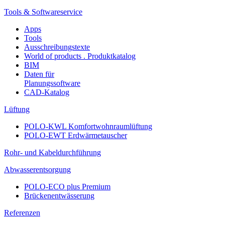
Tools & Softwareservice
Apps
Tools
Ausschreibungstexte
World of products . Produktkatalog
BIM
Daten für
Planungssoftware
CAD-Katalog
Lüftung
POLO-KWL Komfortwohnraumlüftung
POLO-EWT Erdwärmetauscher
Rohr- und Kabeldurchführung
Abwasserentsorgung
POLO-ECO plus Premium
Brückenentwässerung
Referenzen