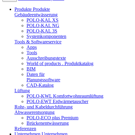
Produkte
Produkte
Gebäudeentwässerung
POLO-KAL XS
POLO-KAL NG
POLO-KAL 3S
Systemkomponenten
Tools & Softwareservice
Apps
Tools
Ausschreibungstexte
World of products . Produktkatalog
BIM
Daten für
Planungssoftware
CAD-Katalog
Lüftung
POLO-KWL Komfortwohnraumlüftung
POLO-EWT Erdwärmetauscher
Rohr- und Kabeldurchführung
Abwasserentsorgung
POLO-ECO plus Premium
Brückenentwässerung
Referenzen
Unternehmen
Unternehmen