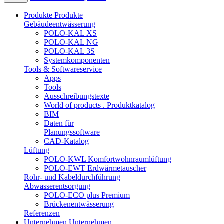
Produkte
Produkte
Gebäudeentwässerung
POLO-KAL XS
POLO-KAL NG
POLO-KAL 3S
Systemkomponenten
Tools & Softwareservice
Apps
Tools
Ausschreibungstexte
World of products . Produktkatalog
BIM
Daten für
Planungssoftware
CAD-Katalog
Lüftung
POLO-KWL Komfortwohnraumlüftung
POLO-EWT Erdwärmetauscher
Rohr- und Kabeldurchführung
Abwasserentsorgung
POLO-ECO plus Premium
Brückenentwässerung
Referenzen
Unternehmen
Unternehmen