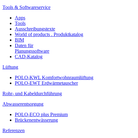
Tools & Softwareservice
Apps
Tools
Ausschreibungstexte
World of products . Produktkatalog
BIM
Daten für
Planungssoftware
CAD-Katalog
Lüftung
POLO-KWL Komfortwohnraumlüftung
POLO-EWT Erdwärmetauscher
Rohr- und Kabeldurchführung
Abwasserentsorgung
POLO-ECO plus Premium
Brückenentwässerung
Referenzen