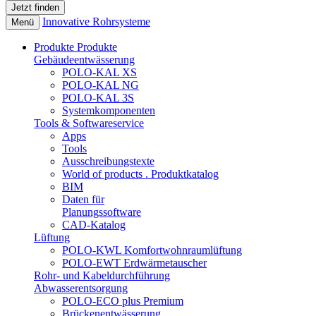
Innovative Rohrsysteme
Menü
Produkte
Produkte
Gebäudeentwässerung
POLO-KAL XS
POLO-KAL NG
POLO-KAL 3S
Systemkomponenten
Tools & Softwareservice
Apps
Tools
Ausschreibungstexte
World of products . Produktkatalog
BIM
Daten für
Planungssoftware
CAD-Katalog
Lüftung
POLO-KWL Komfortwohnraumlüftung
POLO-EWT Erdwärmetauscher
Rohr- und Kabeldurchführung
Abwasserentsorgung
POLO-ECO plus Premium
Brückenentwässerung