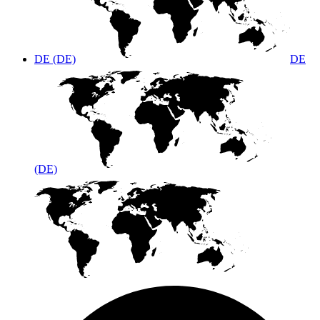
DE (DE)
DE
(DE)