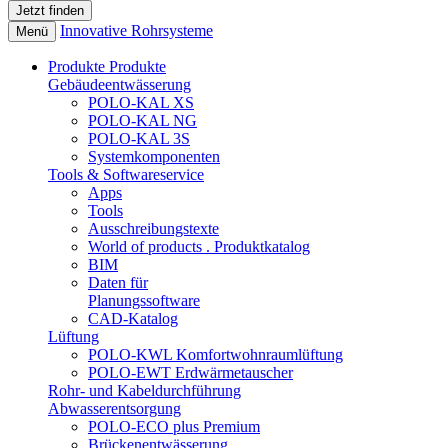
Innovative Rohrsysteme
Menü
Produkte
Produkte
Gebäudeentwässerung
POLO-KAL XS
POLO-KAL NG
POLO-KAL 3S
Systemkomponenten
Tools & Softwareservice
Apps
Tools
Ausschreibungstexte
World of products . Produktkatalog
BIM
Daten für
Planungssoftware
CAD-Katalog
Lüftung
POLO-KWL Komfortwohnraumlüftung
POLO-EWT Erdwärmetauscher
Rohr- und Kabeldurchführung
Abwasserentsorgung
POLO-ECO plus Premium
Brückenentwässerung