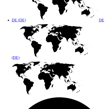
DE (DE)
DE
(DE)