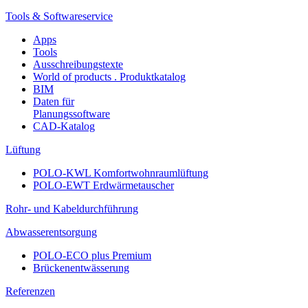
Tools & Softwareservice
Apps
Tools
Ausschreibungstexte
World of products . Produktkatalog
BIM
Daten für
Planungssoftware
CAD-Katalog
Lüftung
POLO-KWL Komfortwohnraumlüftung
POLO-EWT Erdwärmetauscher
Rohr- und Kabeldurchführung
Abwasserentsorgung
POLO-ECO plus Premium
Brückenentwässerung
Referenzen