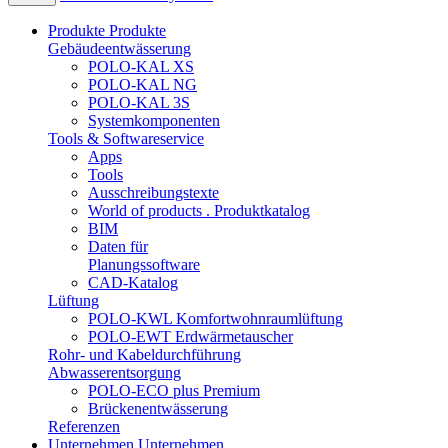
Produkte
Produkte
Gebäudeentwässerung
POLO-KAL XS
POLO-KAL NG
POLO-KAL 3S
Systemkomponenten
Tools & Softwareservice
Apps
Tools
Ausschreibungstexte
World of products . Produktkatalog
BIM
Daten für
Planungssoftware
CAD-Katalog
Lüftung
POLO-KWL Komfortwohnraumlüftung
POLO-EWT Erdwärmetauscher
Rohr- und Kabeldurchführung
Abwasserentsorgung
POLO-ECO plus Premium
Brückenentwässerung
Referenzen
Unternehmen
Unternehmen