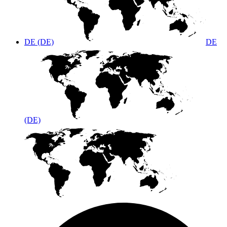
DE (DE)
DE
(DE)