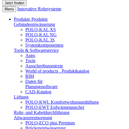
Innovative Rohrsysteme
Menü
Produkte
Produkte
Gebäudeentwässerung
POLO-KAL XS
POLO-KAL NG
POLO-KAL 3S
Systemkomponenten
Tools & Softwareservice
Apps
Tools
Ausschreibungstexte
World of products . Produktkatalog
BIM
Daten für
Planungssoftware
CAD-Katalog
Lüftung
POLO-KWL Komfortwohnraumlüftung
POLO-EWT Erdwärmetauscher
Rohr- und Kabeldurchführung
Abwasserentsorgung
POLO-ECO plus Premium
Brückenentwässerung