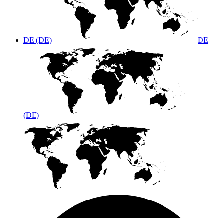
DE (DE)
DE
(DE)