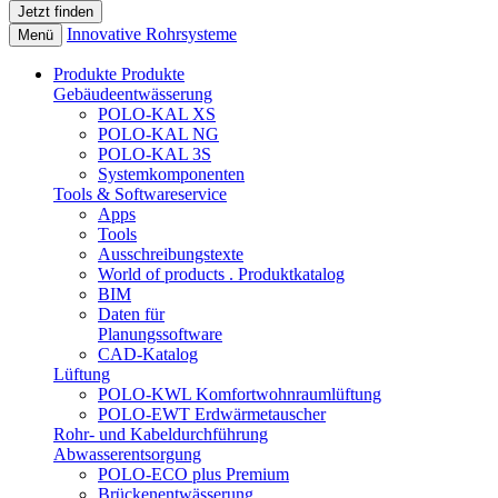
Innovative Rohrsysteme
Menü
Produkte
Produkte
Gebäudeentwässerung
POLO-KAL XS
POLO-KAL NG
POLO-KAL 3S
Systemkomponenten
Tools & Softwareservice
Apps
Tools
Ausschreibungstexte
World of products . Produktkatalog
BIM
Daten für
Planungssoftware
CAD-Katalog
Lüftung
POLO-KWL Komfortwohnraumlüftung
POLO-EWT Erdwärmetauscher
Rohr- und Kabeldurchführung
Abwasserentsorgung
POLO-ECO plus Premium
Brückenentwässerung