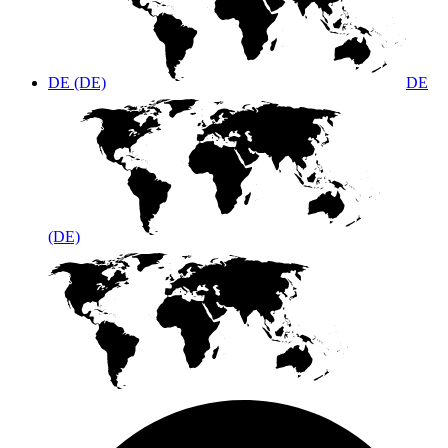
DE (DE)
DE
(DE)