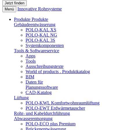
Innovative Rohrsysteme
Menü
Produkte
Produkte
Gebäudeentwässerung
POLO-KAL XS
POLO-KAL NG
POLO-KAL 3S
Systemkomponenten
Tools & Softwareservice
Apps
Tools
Ausschreibungstexte
World of products . Produktkatalog
BIM
Daten für
Planungssoftware
CAD-Katalog
Lüftung
POLO-KWL Komfortwohnraumlüftung
POLO-EWT Erdwärmetauscher
Rohr- und Kabeldurchführung
Abwasserentsorgung
POLO-ECO plus Premium
Brückenentwässerung