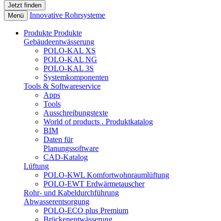
Innovative Rohrsysteme
Menü
Produkte
Produkte
Gebäudeentwässerung
POLO-KAL XS
POLO-KAL NG
POLO-KAL 3S
Systemkomponenten
Tools & Softwareservice
Apps
Tools
Ausschreibungstexte
World of products . Produktkatalog
BIM
Daten für
Planungssoftware
CAD-Katalog
Lüftung
POLO-KWL Komfortwohnraumlüftung
POLO-EWT Erdwärmetauscher
Rohr- und Kabeldurchführung
Abwasserentsorgung
POLO-ECO plus Premium
Brückenentwässerung