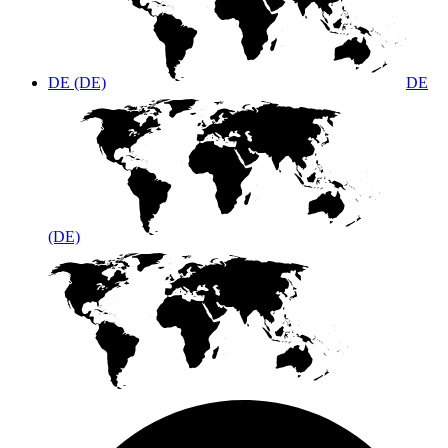
DE (DE)
DE
(DE)