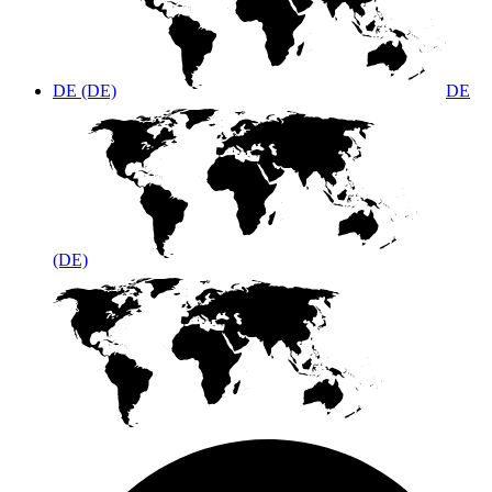
DE (DE)
DE
(DE)