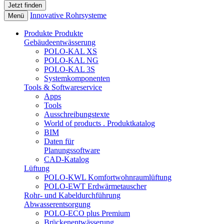
Innovative Rohrsysteme
Menü
Produkte
Produkte
Gebäudeentwässerung
POLO-KAL XS
POLO-KAL NG
POLO-KAL 3S
Systemkomponenten
Tools & Softwareservice
Apps
Tools
Ausschreibungstexte
World of products . Produktkatalog
BIM
Daten für
Planungssoftware
CAD-Katalog
Lüftung
POLO-KWL Komfortwohnraumlüftung
POLO-EWT Erdwärmetauscher
Rohr- und Kabeldurchführung
Abwasserentsorgung
POLO-ECO plus Premium
Brückenentwässerung