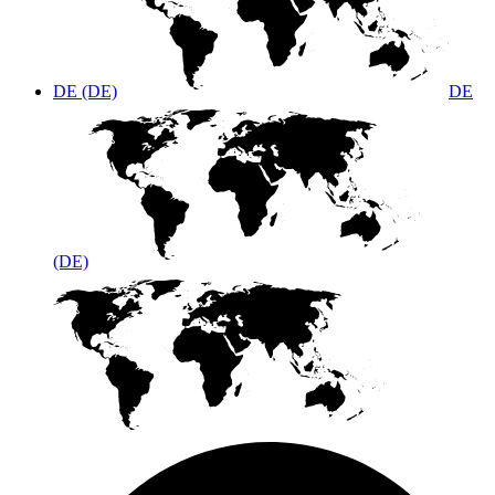
DE (DE)
DE
(DE)