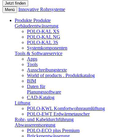
Innovative Rohrsysteme
Menü
Produkte
Produkte
Gebäudeentwässerung
POLO-KAL XS
POLO-KAL NG
POLO-KAL 3S
Systemkomponenten
Tools & Softwareservice
Apps
Tools
Ausschreibungstexte
World of products . Produktkatalog
BIM
Daten für
Planungssoftware
CAD-Katalog
Lüftung
POLO-KWL Komfortwohnraumlüftung
POLO-EWT Erdwärmetauscher
Rohr- und Kabeldurchführung
Abwasserentsorgung
POLO-ECO plus Premium
Brückenentwässerung