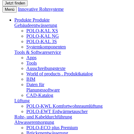
Innovative Rohrsysteme
Menü
Produkte
Produkte
Gebäudeentwässerung
POLO-KAL XS
POLO-KAL NG
POLO-KAL 3S
Systemkomponenten
Tools & Softwareservice
Apps
Tools
Ausschreibungstexte
World of products . Produktkatalog
BIM
Daten für
Planungssoftware
CAD-Katalog
Lüftung
POLO-KWL Komfortwohnraumlüftung
POLO-EWT Erdwärmetauscher
Rohr- und Kabeldurchführung
Abwasserentsorgung
POLO-ECO plus Premium
Brückenentwässerung