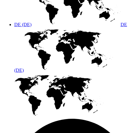
DE (DE)
DE
(DE)