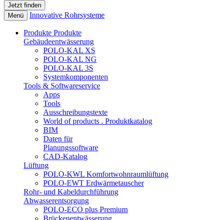
Innovative Rohrsysteme
Menü
Produkte
Produkte
Gebäudeentwässerung
POLO-KAL XS
POLO-KAL NG
POLO-KAL 3S
Systemkomponenten
Tools & Softwareservice
Apps
Tools
Ausschreibungstexte
World of products . Produktkatalog
BIM
Daten für
Planungssoftware
CAD-Katalog
Lüftung
POLO-KWL Komfortwohnraumlüftung
POLO-EWT Erdwärmetauscher
Rohr- und Kabeldurchführung
Abwasserentsorgung
POLO-ECO plus Premium
Brückenentwässerung