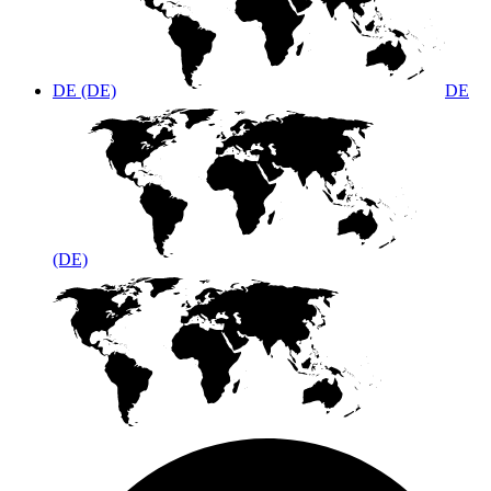
DE (DE)
DE
(DE)