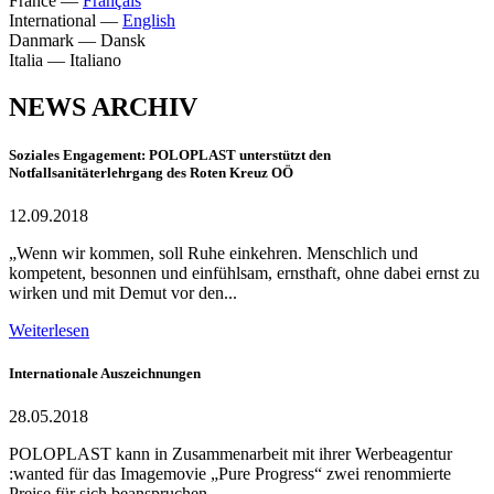
France
—
Français
International
—
English
Danmark
—
Dansk
Italia
—
Italiano
NEWS ARCHIV
Soziales Engagement: POLOPLAST unterstützt den
Notfallsanitäterlehrgang des Roten Kreuz OÖ
12.09.2018
„Wenn wir kommen, soll Ruhe einkehren. Menschlich und
kompetent, besonnen und einfühlsam, ernsthaft, ohne dabei ernst zu
wirken und mit Demut vor den...
Weiterlesen
Internationale Auszeichnungen
28.05.2018
POLOPLAST kann in Zusammenarbeit mit ihrer Werbeagentur
:wanted für das Imagemovie „Pure Progress“ zwei renommierte
Preise für sich beanspruchen.