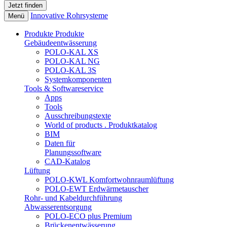
Innovative Rohrsysteme
Menü
Produkte
Produkte
Gebäudeentwässerung
POLO-KAL XS
POLO-KAL NG
POLO-KAL 3S
Systemkomponenten
Tools & Softwareservice
Apps
Tools
Ausschreibungstexte
World of products . Produktkatalog
BIM
Daten für
Planungssoftware
CAD-Katalog
Lüftung
POLO-KWL Komfortwohnraumlüftung
POLO-EWT Erdwärmetauscher
Rohr- und Kabeldurchführung
Abwasserentsorgung
POLO-ECO plus Premium
Brückenentwässerung