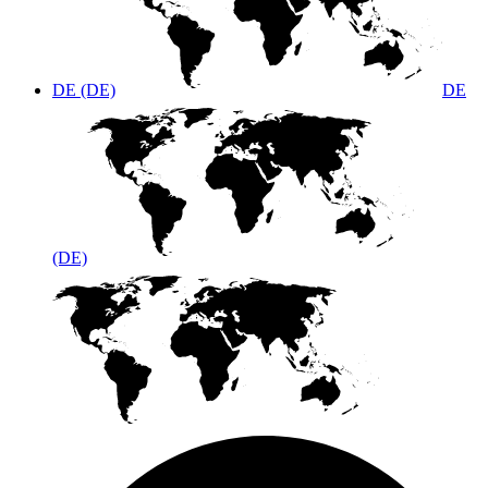
DE (DE)
DE
(DE)