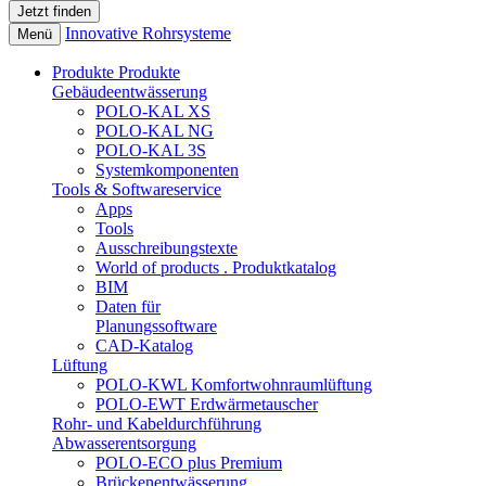
Innovative Rohrsysteme
Menü
Produkte
Produkte
Gebäudeentwässerung
POLO-KAL XS
POLO-KAL NG
POLO-KAL 3S
Systemkomponenten
Tools & Softwareservice
Apps
Tools
Ausschreibungstexte
World of products . Produktkatalog
BIM
Daten für
Planungssoftware
CAD-Katalog
Lüftung
POLO-KWL Komfortwohnraumlüftung
POLO-EWT Erdwärmetauscher
Rohr- und Kabeldurchführung
Abwasserentsorgung
POLO-ECO plus Premium
Brückenentwässerung