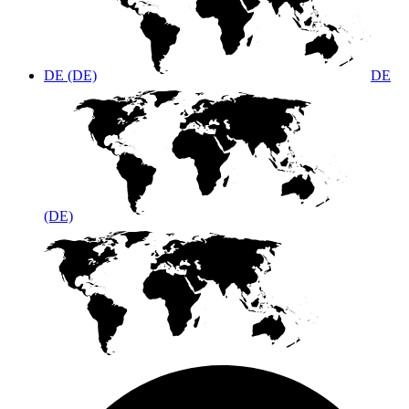
DE (DE)
DE
(DE)