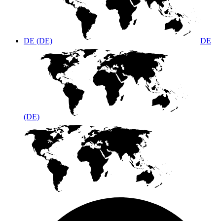
DE (DE)
DE
(DE)