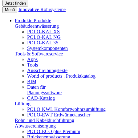
Innovative Rohrsysteme
Menü
Produkte
Produkte
Gebäudeentwässerung
POLO-KAL XS
POLO-KAL NG
POLO-KAL 3S
Systemkomponenten
Tools & Softwareservice
Apps
Tools
Ausschreibungstexte
World of products . Produktkatalog
BIM
Daten für
Planungssoftware
CAD-Katalog
Lüftung
POLO-KWL Komfortwohnraumlüftung
POLO-EWT Erdwärmetauscher
Rohr- und Kabeldurchführung
Abwasserentsorgung
POLO-ECO plus Premium
Brückenentwässerung