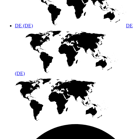
DE (DE)
DE
(DE)