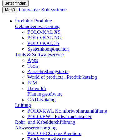
Innovative Rohrsysteme
Menü
Produkte
Produkte
Gebäudeentwässerung
POLO-KAL XS
POLO-KAL NG
POLO-KAL 3S
Systemkomponenten
Tools & Softwareservice
Apps
Tools
Ausschreibungstexte
World of products . Produktkatalog
BIM
Daten für
Planungssoftware
CAD-Katalog
Lüftung
POLO-KWL Komfortwohnraumlüftung
POLO-EWT Erdwärmetauscher
Rohr- und Kabeldurchführung
Abwasserentsorgung
POLO-ECO plus Premium
Brückenentwässerung