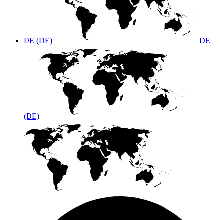
DE (DE)
DE
(DE)