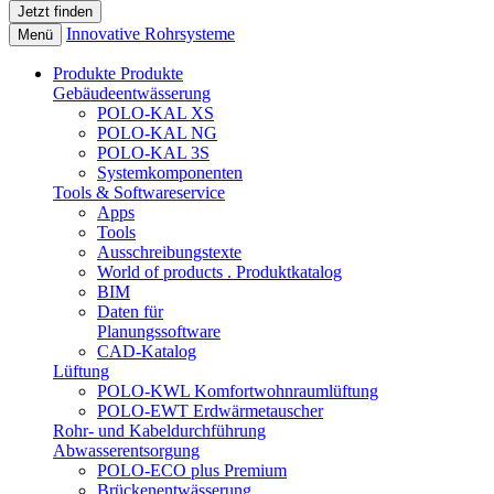
Innovative Rohrsysteme
Menü
Produkte
Produkte
Gebäudeentwässerung
POLO-KAL XS
POLO-KAL NG
POLO-KAL 3S
Systemkomponenten
Tools & Softwareservice
Apps
Tools
Ausschreibungstexte
World of products . Produktkatalog
BIM
Daten für
Planungssoftware
CAD-Katalog
Lüftung
POLO-KWL Komfortwohnraumlüftung
POLO-EWT Erdwärmetauscher
Rohr- und Kabeldurchführung
Abwasserentsorgung
POLO-ECO plus Premium
Brückenentwässerung