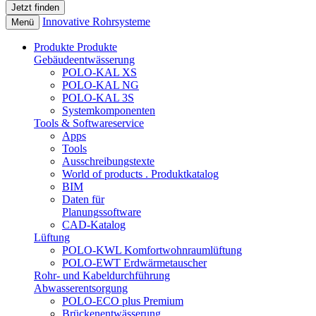
Innovative Rohrsysteme
Menü
Produkte
Produkte
Gebäudeentwässerung
POLO-KAL XS
POLO-KAL NG
POLO-KAL 3S
Systemkomponenten
Tools & Softwareservice
Apps
Tools
Ausschreibungstexte
World of products . Produktkatalog
BIM
Daten für
Planungssoftware
CAD-Katalog
Lüftung
POLO-KWL Komfortwohnraumlüftung
POLO-EWT Erdwärmetauscher
Rohr- und Kabeldurchführung
Abwasserentsorgung
POLO-ECO plus Premium
Brückenentwässerung