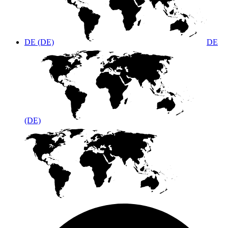
DE (DE)
DE
(DE)