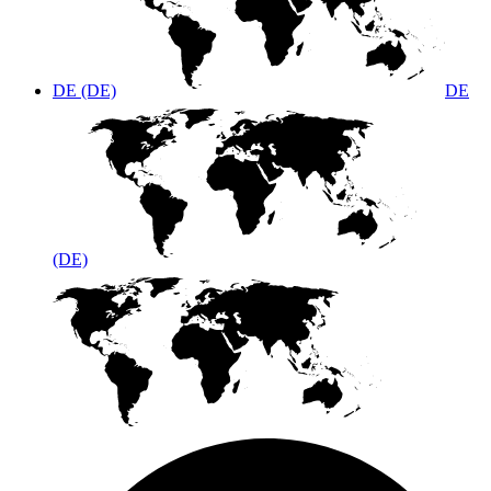
DE (DE)
DE
(DE)