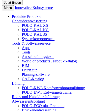
Innovative Rohrsysteme
Menü
Produkte
Produkte
Gebäudeentwässerung
POLO-KAL XS
POLO-KAL NG
POLO-KAL 3S
Systemkomponenten
Tools & Softwareservice
Apps
Tools
Ausschreibungstexte
World of products . Produktkatalog
BIM
Daten für
Planungssoftware
CAD-Katalog
Lüftung
POLO-KWL Komfortwohnraumlüftung
POLO-EWT Erdwärmetauscher
Rohr- und Kabeldurchführung
Abwasserentsorgung
POLO-ECO plus Premium
Brückenentwässerung