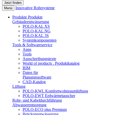
Innovative Rohrsysteme
Menü
Produkte
Produkte
Gebäudeentwässerung
POLO-KAL XS
POLO-KAL NG
POLO-KAL 3S
Systemkomponenten
Tools & Softwareservice
Apps
Tools
Ausschreibungstexte
World of products . Produktkatalog
BIM
Daten für
Planungssoftware
CAD-Katalog
Lüftung
POLO-KWL Komfortwohnraumlüftung
POLO-EWT Erdwärmetauscher
Rohr- und Kabeldurchführung
Abwasserentsorgung
POLO-ECO plus Premium
Brückenentwässerung