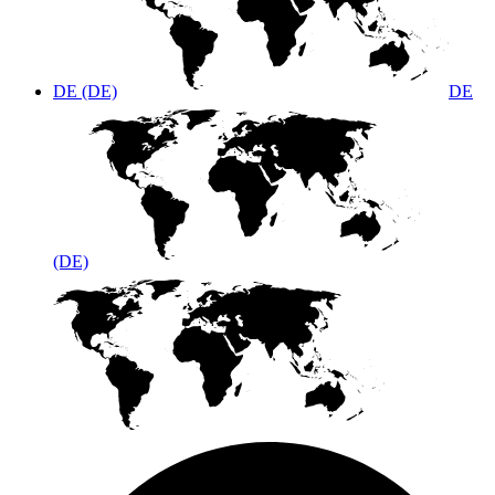
DE (DE)
DE
(DE)